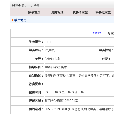
自强不息，止于至善
家教首页
资费标准
我要请家教
我要做家教
学员简历
11117
号家
学员编号：
11117
学员姓名：
壮[学员]
学员性别：
年级：
学龄前儿童
付费：
辅导科目：
学龄前课程 美术
自我描述：
希望辅导零基础儿童画，另辅导学龄前拼音写字。
教员要求：
授课时间：
周一下午 周二下午 周四下午
授课区域：
厦门大学海滨19号201室
预约电话：
0592-2190400 [如果您想预约此学员，请电话联