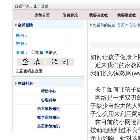
自强不息，止于至善
家教首页
资费标准
我要请家教
我要做家教
会员登陆
您当前的位置:
首页
>
心理辅
帐 号：
密 码：
身 份：
学员
教员
如何让孩子健康上
近来我们的家教网
忘记密码点这里
我们长沙家教网(
ww
栏目列表
关于如何让孩子健
帮助中心
网络是一把双刃剑
心理辅导
于缺少自控力的人
语文家教知识
子怎么用来利用网络
数学家教知识
在目前的小网迷群
英语家教知识
被动地收到过不良
负面影响。针对这