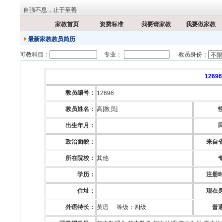
自强不息，止于至善
家教首页
资费标准
我要请家教
我要做家教
最新家教教员简历
可教科目：
专业：
教员身份：
12696
教员编号：
12696
教员姓名：
高[教员]
出生年月：
政治面貌：
来自
所在院校
：
其他
学历：
注册
住址：
现在
外语特长：
英语
等级：
四级
普